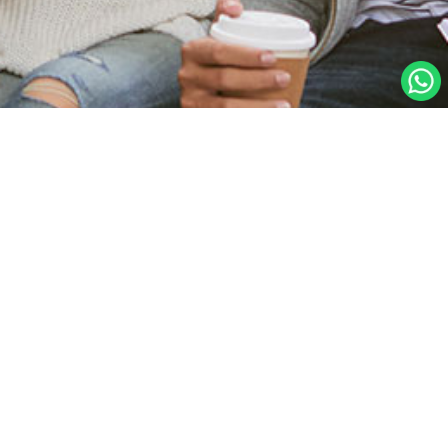
Laman Utama
Mendaftar Akaun
Log masuk
Lupa kata laluan anda?
Cikgu Log Masuk